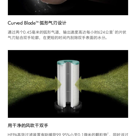
Curved Blade™ 弧形气刃设计
1
通过两个0.45毫米的弧形气道，输出速度高达每小时624公里
的片状
气刃贴合双手轮廓，在更短的时间内刮除双手表面的水分。
用干净的风吹干双手
2
HEPA高效过滤装置有助捕获99.95%小至0.1微米的颗粒物
，同时该过