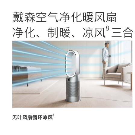
戴森空气净化暖风扇
8
净化、制暖、凉风
三合
8
无叶风扇循环凉风