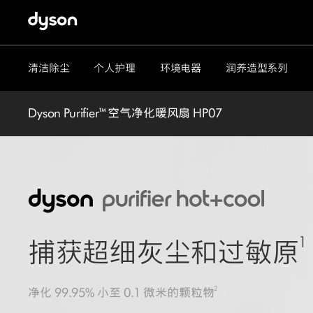
清洁除尘
个人护理
环境电器
润养造型系列
Dyson Purifier™ 空气净化暖风扇 HP07
1
捕获超细灰尘和过敏原
2
净化 99.95% 小至 0.1 微米的颗粒物