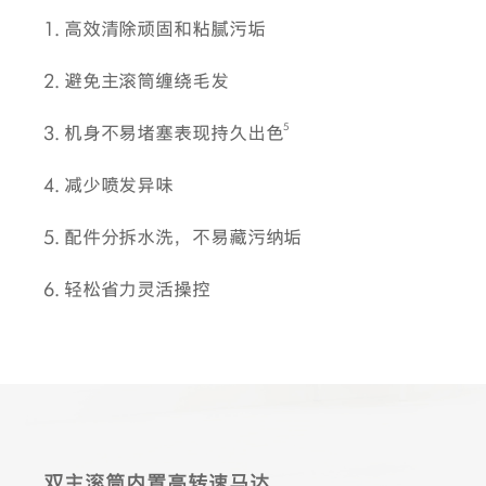
1. 高效清除顽固和粘腻污垢
2. 避免主滚筒缠绕毛发
5
3. 机身不易堵塞表现持久出色
4. 减少喷发异味
5. 配件分拆水洗，不易藏污纳垢
6. 轻松省力灵活操控
双主滚筒内置高转速马达