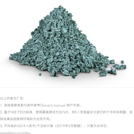
以上内容为广告：
1. 具体保修条款与条件参考Owner's manual 用户手册。
2. 基于NSF P335标准，使用戴森测试方法769，对0.1克残留水分进行的干手时间测量，实
际结果会因使用环境和方式而不同。
3. 平均电价以0.9人民币/千瓦时计算（2019年5月数据）。计算方法详见：
www.dyson.cn/calcs。