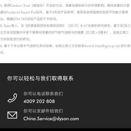
4. 使用Carbon Trust（碳信托）开发的方法，测量电器和纸巾对环境影响。碳排放量的计算
通过Footprint Expert Pro软件，基于5年的产品使用，使用各使用国家的加权平均数计算得
出。根据DTM 769评估产品的干手时间。
5. Suen等人，在《抗菌素耐药性和感染控制》（2019）8:47发表的研究报告，基于在28.5
立方米试验箱中手部干燥期间测量的空气和气溶胶中的细菌（0.3至>5微米），由独立第三
方实验室进行的研究。
6. 基于干手过程中气溶胶化测试结果。由独立第三方实验室Airmid Healthgroup Ltd.进行测
试。
你可以轻松与我们取得联系
你可以电话联系我们
4009 202 808
你可以发邮件给我们
China.Service@dyson.com