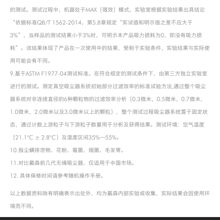
的测试。测试过程中，机器处于MAX（强效）模式，实验室根据实验结果出具结论
“依据标准QB/T 1562-2014，第5.8章规定“实试值和明示值之差不应大于
3%”，当样品的测试结果小于3%时，可明示本产品吸力损耗为0，即没有吸力损
耗”。该结果体现了产品在一次使用中的结果，受制于实验条件，实验结果与实际使
用可能会有不同。
9.基于ASTM F1977-04测试标准。在符合规定的测试条件下，由第三方独立实验室
进行的测试。测定真空吸尘器系统初始部分过滤效率的标准试验方法,通过整个吸尘
器系统对非连续直径的6种颗粒物的过滤效率分析（0.3微米，0.5微米，0.7微米，
1.0微米，2.0微米以及3.0微米以上的颗粒），整个测试过程吸尘器系统置于固定状
态，通过计数上游粒子与下游粒子数量用于分析及获得结果。测试环境：空气温度
（21.1°C ± 2.8°C）及湿度区间35%—55%。
10.指尘螨排泄物、花粉、霉菌、细菌、毛发等。
11.对比戴森前几代无绳吸尘器，仅适用于中国市场。
12. 具体保修时间请参考随机操作手册。
以上数据资料除有明确表示出处外，均为戴森内部实验或收集，实际结果会因使用环
境而不同。