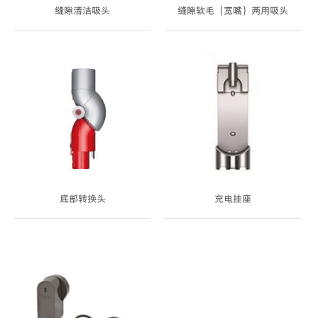
缝隙清洁吸头
缝隙软毛（宽嘴）两用吸头
底部转换头
充电挂座