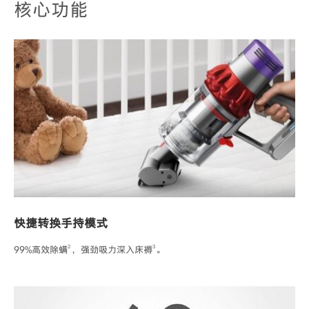
核心功能
快捷转换手持模式
2
3
99%高效除螨
，强劲吸力深入床褥
。