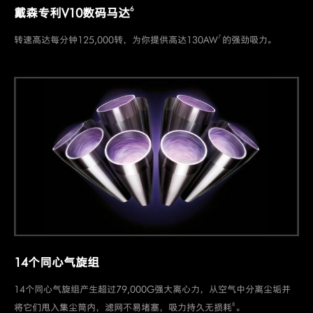
6
戴森专利V10数码马达
7
转速高达每分钟125,000转，为你提供高达130AW
的强劲吸力。
14个同心气旋组
14个同心气旋组产生超过79,000G强大离心力，从空气中分离尘垢并
8
将它们甩入集尘筒内，滤网不易堵塞，吸力持久无损耗
。