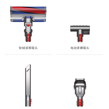
软绒滚筒吸头
电动床褥吸头