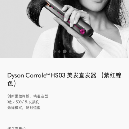
Dyson Corrale™ HS03 美发直发器 （紫红镍
色）
创新柔性弹板，精准造型
1
减少 50%
头发损伤
无绳模式，随时造型
建议零售价